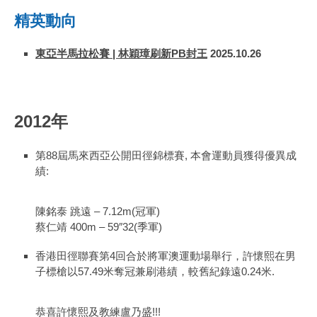
精英動向
東亞半馬拉松賽
|
林穎璋刷新
PB
封王
2025.10.26
2012年
第88屆馬來西亞公開田徑錦標賽, 本會運動員獲得優異成
績:
陳銘泰 跳遠 – 7.12m(冠軍)
蔡仁靖 400m – 59″32(季軍)
香港田徑聯賽第4回合於將軍澳運動場舉行，許懷熙在男
子標槍以57.49米奪冠兼刷港績，較舊紀錄遠0.24米.
恭喜許懷熙及教練盧乃盛!!!