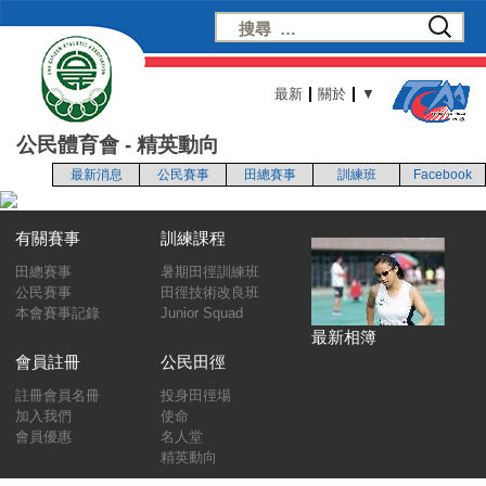
最新
關於
▼
公民體育會 - 精英動向
最新消息
公民賽事
田總賽事
訓練班
Facebook
有關賽事
訓練課程
田總賽事
暑期田徑訓練班
公民賽事
田徑技術改良班
本會賽事記錄
Junior Squad
最新相簿
會員註冊
公民田徑
註冊會員名冊
投身田徑場
加入我們
使命
會員優惠
名人堂
精英動向