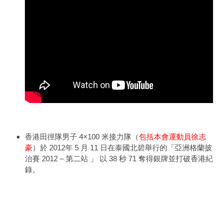
香港田徑隊男子 4×100 米接力隊（
包括本會運動員徐志
豪
）於 2012年 5 月 11 日在泰國北碧舉行的「亞洲格蘭披
治賽 2012 – 第二站 」 以 38 秒 71 奪得銀牌並打破香港紀
錄。