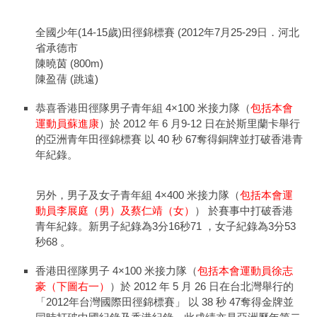
全國少年(14-15歲)田徑錦標賽 (2012年7月25-29日．河北
省承德市
陳曉茵 (800m)
陳盈蒨 (跳遠)
恭喜香港田徑隊男子青年組 4×100 米接力隊（
包括本會
運動員蘇進康
）於 2012 年 6 月9-12 日在於斯里蘭卡舉行
的亞洲青年田徑錦標賽 以 40 秒 67奪得銅牌並打破香港青
年紀錄。
另外，男子及女子青年組 4×400 米接力隊（
包括本會運
動員李展庭（男）及蔡仁靖（女）
） 於賽事中打破香港
青年紀錄。新男子紀錄為3分16秒71 ，女子紀錄為3分53
秒68 。
香港田徑隊男子 4×100 米接力隊（
包括本會運動員徐志
豪（下圖右一）
）於 2012 年 5 月 26 日在台北灣舉行的
「2012年台灣國際田徑錦標賽」 以 38 秒 47奪得金牌並