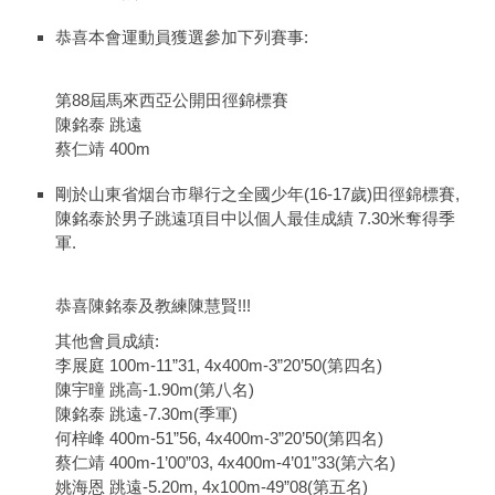
恭喜本會運動員獲選參加下列賽事:
第88屆馬來西亞公開田徑錦標賽
陳銘泰 跳遠
蔡仁靖 400m
剛於山東省烟台市舉行之全國少年(16-17歲)田徑錦標賽,
陳銘泰於男子跳遠項目中以個人最佳成績 7.30米奪得季
軍.
恭喜陳銘泰及教練陳慧賢!!!
其他會員成績:
李展庭 100m-11”31, 4x400m-3”20’50(第四名)
陳宇曈 跳高-1.90m(第八名)
陳銘泰 跳遠-7.30m(季軍)
何梓峰 400m-51”56, 4x400m-3”20’50(第四名)
蔡仁靖 400m-1’00”03, 4x400m-4’01”33(第六名)
姚海恩 跳遠-5.20m, 4x100m-49”08(第五名)