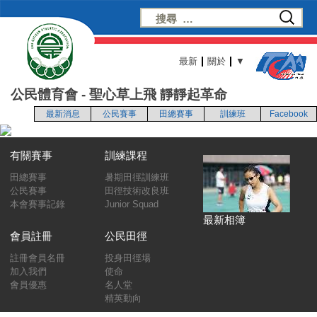
最新
關於
▼
公民體育會 - 聖心草上飛 靜靜起革命
最新消息
公民賽事
田總賽事
訓練班
Facebook
有關賽事
訓練課程
田總賽事
暑期田徑訓練班
公民賽事
田徑技術改良班
本會賽事記錄
Junior Squad
最新相簿
會員註冊
公民田徑
註冊會員名冊
投身田徑場
加入我們
使命
會員優惠
名人堂
精英動向