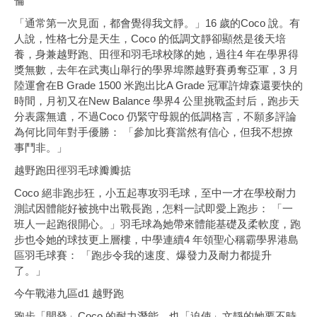
倫
「通常第一次見面，都會覺得我文靜。」16 歲的Coco 說。有
人說，性格七分是天生，Coco 的低調文靜卻顯然是後天培
養，身兼越野跑、田徑和羽毛球校隊的她，過往4 年在學界得
獎無數，去年在武夷山舉行的學界埠際越野賽勇奪亞軍，3 月
陸運會在B Grade 1500 米跑出比A Grade 冠軍許煒森還要快的
時間，月初又在New Balance 學界4 公里挑戰盃封后，跑步天
分表露無遺，不過Coco 仍緊守母親的低調格言，不願多評論
為何比同年對手優勝： 「參加比賽當然有信心，但我不想撩
事鬥非。」
越野跑田徑羽毛球瓣瓣掂
Coco 絕非跑步狂，小五起專攻羽毛球，至中一才在學校耐力
測試因體能好被挑中出戰長跑，怎料一試即愛上跑步： 「一
班人一起跑很開心。」羽毛球為她帶來體能基礎及柔軟度，跑
步也令她的球技更上層樓，中學連續4 年領聖心稱霸學界港島
區羽毛球賽： 「跑步令我的速度、爆發力及耐力都提升
了。」
今午戰港九區d1 越野跑
跑步「開發」Coco 的耐力潛能，也「迫使」文靜的她要不時