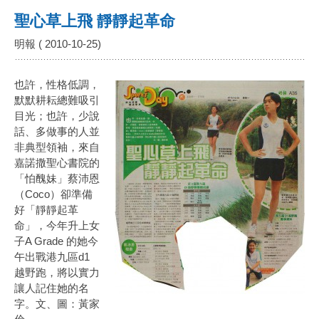
聖心草上飛 靜靜起革命
明報 ( 2010-10-25)
也許，性格低調，
默默耕耘總難吸引
目光；也許，少說
話、多做事的人並
非典型領袖，來自
嘉諾撒聖心書院的
「怕醜妹」蔡沛恩
（Coco）卻準備
好「靜靜起革
命」，今年升上女
子A Grade 的她今
午出戰港九區d1
越野跑，將以實力
讓人記住她的名
字。文、圖：黃家